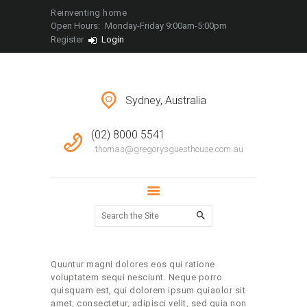
LOCATIONS
Reinventing home
Open Hours:
Monday-Friday 9:00am-5:00pm
CONTACT
Register
Login
Sydney, Australia
(02) 8000 5541
thomas@gregorysguesthouse.com.au
Quuntur magni dolores eos qui ratione
voluptatem sequi nesciunt. Neque porro
quisquam est, qui dolorem ipsum quiaolor sit
amet, consectetur, adipisci velit, sed quia non