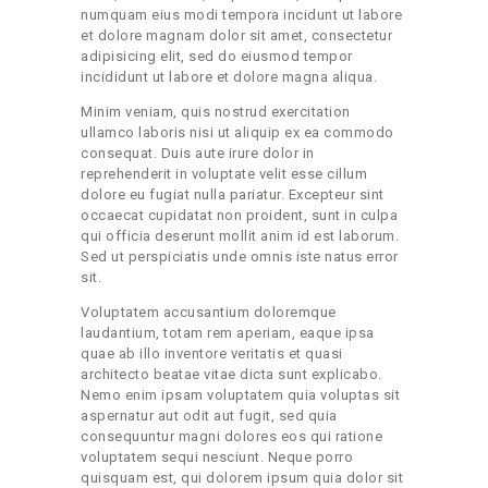
numquam eius modi tempora incidunt ut labore
et dolore magnam dolor sit amet, consectetur
adipisicing elit, sed do eiusmod tempor
incididunt ut labore et dolore magna aliqua.
Minim veniam, quis nostrud exercitation
ullamco laboris nisi ut aliquip ex ea commodo
consequat. Duis aute irure dolor in
reprehenderit in voluptate velit esse cillum
dolore eu fugiat nulla pariatur. Excepteur sint
occaecat cupidatat non proident, sunt in culpa
qui officia deserunt mollit anim id est laborum.
Sed ut perspiciatis unde omnis iste natus error
sit.
Voluptatem accusantium doloremque
laudantium, totam rem aperiam, eaque ipsa
quae ab illo inventore veritatis et quasi
architecto beatae vitae dicta sunt explicabo.
Nemo enim ipsam voluptatem quia voluptas sit
aspernatur aut odit aut fugit, sed quia
consequuntur magni dolores eos qui ratione
voluptatem sequi nesciunt. Neque porro
quisquam est, qui dolorem ipsum quia dolor sit