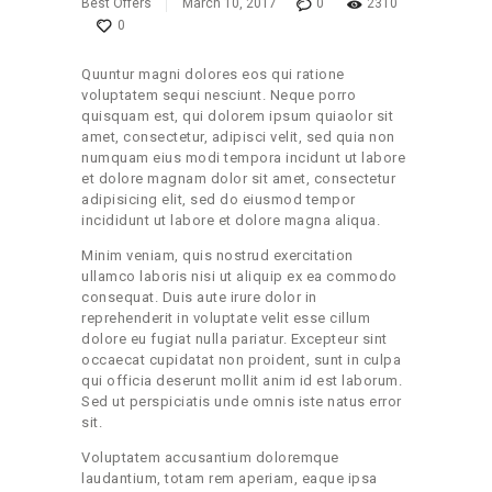
Best Offers
March 10, 2017
0
2310
0
Quuntur magni dolores eos qui ratione
voluptatem sequi nesciunt. Neque porro
quisquam est, qui dolorem ipsum quiaolor sit
amet, consectetur, adipisci velit, sed quia non
numquam eius modi tempora incidunt ut labore
et dolore magnam dolor sit amet, consectetur
adipisicing elit, sed do eiusmod tempor
incididunt ut labore et dolore magna aliqua.
Minim veniam, quis nostrud exercitation
ullamco laboris nisi ut aliquip ex ea commodo
consequat. Duis aute irure dolor in
reprehenderit in voluptate velit esse cillum
dolore eu fugiat nulla pariatur. Excepteur sint
occaecat cupidatat non proident, sunt in culpa
qui officia deserunt mollit anim id est laborum.
Sed ut perspiciatis unde omnis iste natus error
sit.
Voluptatem accusantium doloremque
laudantium, totam rem aperiam, eaque ipsa